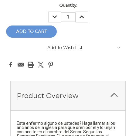
Current
Quantity:
Stock:
DECREASE
INCREASE
QUANTITY:
QUANTITY:
Add To Wish List
Product Overview
Esta enfermo alguno de ustedes? Haga llamar a los
ancianos de la iglesia para que oren por el y lo unjan
con aceite en el nombre del Senor. Segun las