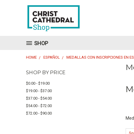
SHOP
HOME
ESPAÑOL
MEDALLAS CON INSCRIPCIONES EN E
Me
SHOP BY PRICE
$0.00 - $19.00
M
$19.00 - $37.00
$37.00 - $54.00
$54.00 - $72.00
$72.00 - $90.00
Meda
Sor