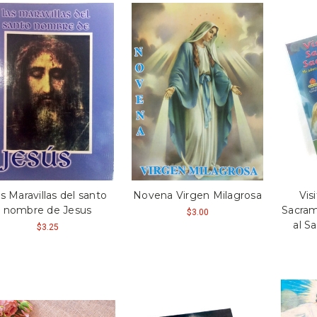
s Maravillas del santo
Novena Virgen Milagrosa
Vis
nombre de Jesus
Sacram
$3.00
al S
$3.25