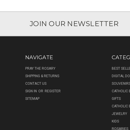
JOIN OUR NEWSLETTER
NAVIGATE
CATEG
PRAY THE ROSARY
BEST SELL
SHIPPING & RETURNS
DIGITAL 
CONTACT US
SOUVENIR
SIGN IN
OR
REGISTER
CATHOLIC 
SITEMAP
GIFTS
CATHOLIC
JEWELRY
KIDS
ROSARIES