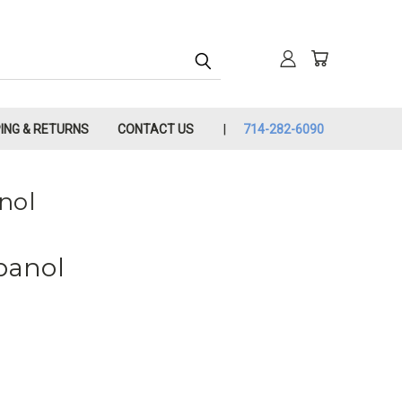
PING & RETURNS
CONTACT US
714-282-6090
nol
panol