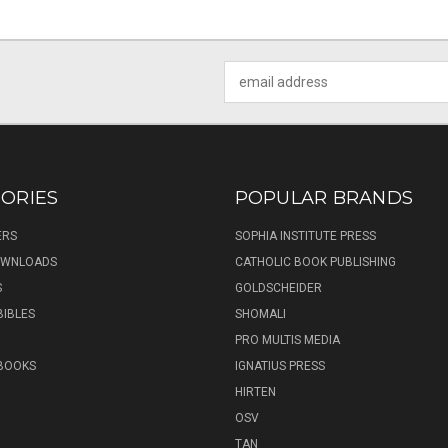
Email
Address
ORIES
POPULAR BRANDS
ERS
SOPHIA INSTITUTE PRESS
DOWNLOADS
CATHOLIC BOOK PUBLISHING
S
GOLDSCHEIDER
BIBLES
SHOMALI
PRO MULTIS MEDIA
 BOOKS
IGNATIUS PRESS
HIRTEN
OSV
TAN