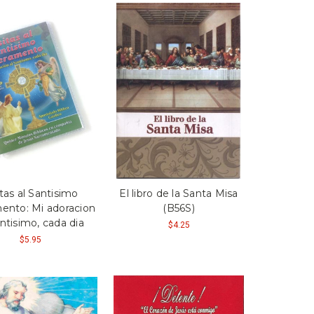
itas al Santisimo
El libro de la Santa Misa
ento: Mi adoracion
(B56S)
antisimo, cada dia
$4.25
$5.95