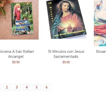
ovena A San Rafael
15 Minutos con Jesus
Rosar
Arcangel
Sacramentado
$5.95
$5.00
2
3
4
5
6