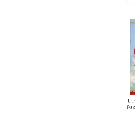
Llu
Padr